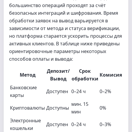
большинство операций проходят за счёт
безопасных интеграций и шифрования. Время
обработки заявок на вывод варьируется в
зависимости от метода и статуса верификации,
но платформа старается ускорить процессы для
активных клиентов. В таблице ниже приведены
ориентировочные параметры некоторых
способов оплаты и вывода:
Депозит/
Срок
Метод
Комисия
Вывод
обработки
Банковские
Доступен
0–24 ч
0–2%
карты
мин. 15
Криптовалюты
Доступны
0%
мин
Электронные
Доступен
0–24 ч
0–3%
кошельки