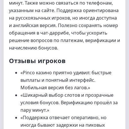
минут. Также можно связаться по телефонам,
указанным на сайте. Поддержка ориентирована
на русскоязычных игроков, но иногда доступна
и английская версия. Полезно сохранять номер
обращения в чат-даррибе, чтобы ускорить
решение вопросов по платежам, верификации и
начислению бонусов.
Отзывы игроков
«Pinco казино приятно удивил: быстрые
выплаты и понятный интерфейс.
Мобильная версия без лагов.»
«Шикарный выбор слотов и прозрачные
условия бонусов. Верификацию прошёл за
пару минут.»
«Поддержка отвечает оперативно, но
иногда бывают задержки на пиковых