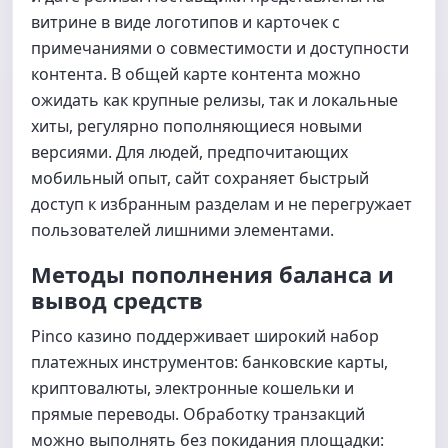
витрине в виде логотипов и карточек с
примечаниями о совместимости и доступности
контента. В общей карте контента можно
ожидать как крупные релизы, так и локальные
хиты, регулярно пополняющиеся новыми
версиями. Для людей, предпочитающих
мобильный опыт, сайт сохраняет быстрый
доступ к избранным разделам и не перегружает
пользователей лишними элементами.
Методы пополнения баланса и
вывод средств
Pinco казино поддерживает широкий набор
платежных инструментов: банковские карты,
криптовалюты, электронные кошельки и
прямые переводы. Обработку транзакций
можно выполнять без покидания площадки: