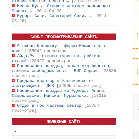
Италии частный сектор
→
[2014-07-20]
Иссык-Куль. Отдых в частном пансионате
Максат
→
[2014-04-28]
Курорт Саки. Санаторий Саки.
→
[2014-
03-26]
[
САМЫЕ ПРОСМАТРИВАЕМЫЕ САЙТЫ
Я люблю Камчатку — форум Камчатского
края
[155042 просмотра]
Айда.Ру - отзывы туристов, рейтинг
отелей
[26427 просмотров]
Расписание поездов, заказ ж/д билетов,
наличие свободных мест - ВИП Сервис
[23886
[
просмотров]
Продажа квартир в Ульяновске от
застройщика - ДСК
[22065 просмотров]
Расписание поездов из Адлера, Анапы,
Свердловска, Минска, Мурманска,
[18215
просмотров]
Отдых в Лоо частный сектор
[15764
просмотра]
ПОЛЕЗНЫЕ САЙТЫ
...