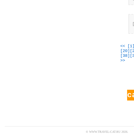
<<
[1
[20]
[
[38]
[
>>
с
© WWW.TRAVEL-CAT.RU 2026.