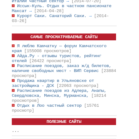
Италии частный сектор
→
[2014-07-20]
Иссык-Куль. Отдых в частном пансионате
Максат
→
[2014-04-28]
Курорт Саки. Санаторий Саки.
→
[2014-
03-26]
САМЫЕ ПРОСМАТРИВАЕМЫЕ САЙТЫ
Я люблю Камчатку — форум Камчатского
края
[155008 просмотров]
Айда.Ру - отзывы туристов, рейтинг
отелей
[26422 просмотра]
Расписание поездов, заказ ж/д билетов,
наличие свободных мест - ВИП Сервис
[23884
просмотра]
Продажа квартир в Ульяновске от
застройщика - ДСК
[22063 просмотра]
Расписание поездов из Адлера, Анапы,
Свердловска, Минска, Мурманска,
[18214
просмотров]
Отдых в Лоо частный сектор
[15761
просмотр]
ПОЛЕЗНЫЕ САЙТЫ
...