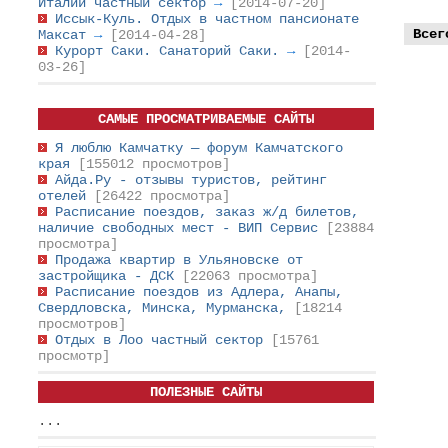
Италии частный сектор
→
[2014-07-20]
Иссык-Куль. Отдых в частном пансионате
Всег
Максат
→
[2014-04-28]
Курорт Саки. Санаторий Саки.
→
[2014-
03-26]
САМЫЕ ПРОСМАТРИВАЕМЫЕ САЙТЫ
Я люблю Камчатку — форум Камчатского
края
[155012 просмотров]
Айда.Ру - отзывы туристов, рейтинг
отелей
[26422 просмотра]
Расписание поездов, заказ ж/д билетов,
наличие свободных мест - ВИП Сервис
[23884
просмотра]
Продажа квартир в Ульяновске от
застройщика - ДСК
[22063 просмотра]
Расписание поездов из Адлера, Анапы,
Свердловска, Минска, Мурманска,
[18214
просмотров]
Отдых в Лоо частный сектор
[15761
просмотр]
ПОЛЕЗНЫЕ САЙТЫ
...