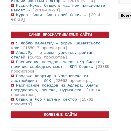
Италии частный сектор
→
[2014-07-20]
Иссык-Куль. Отдых в частном пансионате
Максат
→
[2014-04-28]
Курорт Саки. Санаторий Саки.
→
[2014-
Всег
03-26]
САМЫЕ ПРОСМАТРИВАЕМЫЕ САЙТЫ
Я люблю Камчатку — форум Камчатского
края
[155017 просмотров]
Айда.Ру - отзывы туристов, рейтинг
отелей
[26422 просмотра]
Расписание поездов, заказ ж/д билетов,
наличие свободных мест - ВИП Сервис
[23885
просмотров]
Продажа квартир в Ульяновске от
застройщика - ДСК
[22063 просмотра]
Расписание поездов из Адлера, Анапы,
Свердловска, Минска, Мурманска,
[18214
просмотров]
Отдых в Лоо частный сектор
[15761
просмотр]
ПОЛЕЗНЫЕ САЙТЫ
...