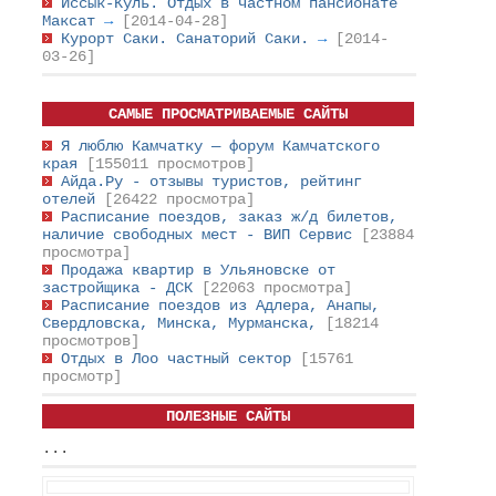
Иссык-Куль. Отдых в частном пансионате
Максат
→
[2014-04-28]
Курорт Саки. Санаторий Саки.
→
[2014-
03-26]
САМЫЕ ПРОСМАТРИВАЕМЫЕ САЙТЫ
Я люблю Камчатку — форум Камчатского
края
[155011 просмотров]
Айда.Ру - отзывы туристов, рейтинг
отелей
[26422 просмотра]
Расписание поездов, заказ ж/д билетов,
наличие свободных мест - ВИП Сервис
[23884
просмотра]
Продажа квартир в Ульяновске от
застройщика - ДСК
[22063 просмотра]
Расписание поездов из Адлера, Анапы,
Свердловска, Минска, Мурманска,
[18214
просмотров]
Отдых в Лоо частный сектор
[15761
просмотр]
ПОЛЕЗНЫЕ САЙТЫ
...