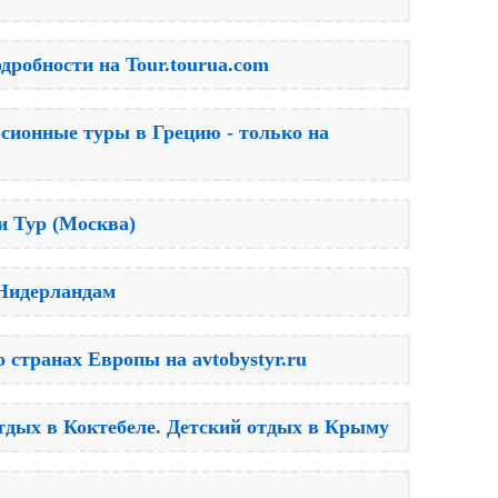
одробности на Tour.tourua.com
рсионные туры в Грецию - только на
и Тур (Москва)
 Нидерландам
 странах Европы на avtobystyr.ru
отдых в Коктебеле. Детский отдых в Крыму