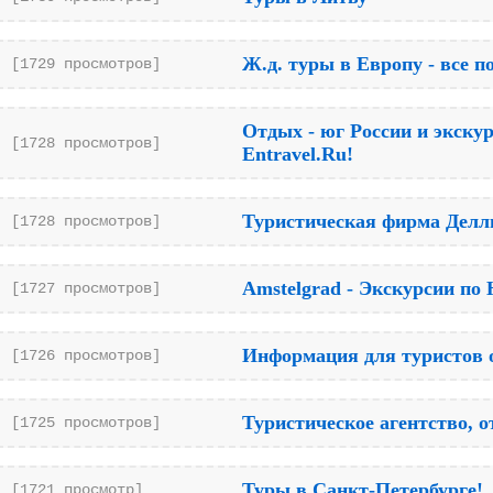
Ж.д. туры в Европу - все п
[1729 просмотров]
Отдых - юг России и экску
[1728 просмотров]
Entravel.Ru!
Туристическая фирма Делл
[1728 просмотров]
Amstelgrad - Экскурсии по
[1727 просмотров]
Информация для туристов о
[1726 просмотров]
Туристическое агентство, 
[1725 просмотров]
Туры в Санкт-Петербурге!
[1721 просмотр]