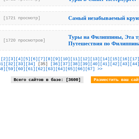
Самый незабываемый круиз
[1721 просмотр]
Туры на Филиппины, Эта тра
[1720 просмотров]
Путешествия по Филиппин
]
[2]
[3]
[4]
[5]
[6]
[7]
[8]
[9]
[10]
[11]
[12]
[13]
[14]
[15]
[16]
[17
31]
[32]
[33]
[34]
[35]
[36]
[37]
[38]
[39]
[40]
[41]
[42]
[43]
[44
58]
[59]
[60]
[61]
[62]
[63]
[64]
[65]
[66]
[67]
>>
Всего сайтов в базе: [3600]
Разместить ваш сай