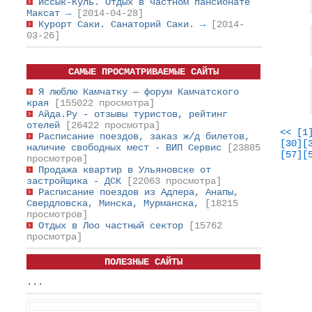
Иссык-Куль. Отдых в частном пансионате
Максат
→
[2014-04-28]
Курорт Саки. Санаторий Саки.
→
[2014-
03-26]
САМЫЕ ПРОСМАТРИВАЕМЫЕ САЙТЫ
Я люблю Камчатку — форум Камчатского
края
[155022 просмотра]
Айда.Ру - отзывы туристов, рейтинг
отелей
[26422 просмотра]
<<
[1
Расписание поездов, заказ ж/д билетов,
[30]
[
наличие свободных мест - ВИП Сервис
[23885
[57]
[
просмотров]
Продажа квартир в Ульяновске от
застройщика - ДСК
[22063 просмотра]
Расписание поездов из Адлера, Анапы,
Свердловска, Минска, Мурманска,
[18215
просмотров]
Отдых в Лоо частный сектор
[15762
просмотра]
ПОЛЕЗНЫЕ САЙТЫ
...