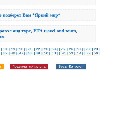
 подберет Вам *Яркий мир*
вэл анд турс, ETA travel and tours,
ам
]
[18]
[19]
[20]
[21]
[22]
[23]
[24]
[25]
[26]
[27]
[28]
[29]
]
[45]
[46]
[47]
[48]
[49]
[50]
[51]
[52]
[53]
[54]
[55]
[56]
т
Правила каталога
Весь Каталог