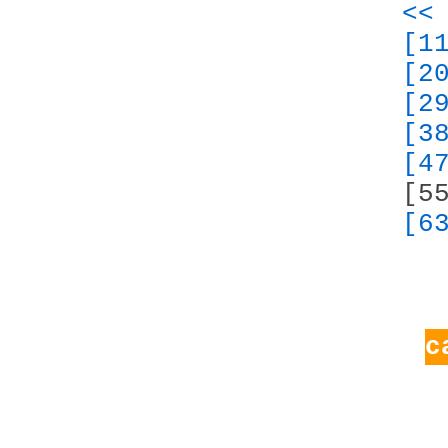
<<
[1
[2
[2
[3
[4
[5
[6
с