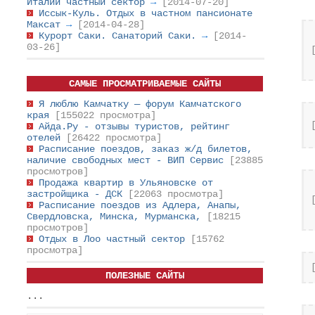
Италии частный сектор
→
[2014-07-20]
Иссык-Куль. Отдых в частном пансионате
Максат
→
[2014-04-28]
Курорт Саки. Санаторий Саки.
→
[2014-
03-26]
САМЫЕ ПРОСМАТРИВАЕМЫЕ САЙТЫ
Я люблю Камчатку — форум Камчатского
края
[155022 просмотра]
Айда.Ру - отзывы туристов, рейтинг
отелей
[26422 просмотра]
Расписание поездов, заказ ж/д билетов,
наличие свободных мест - ВИП Сервис
[23885
просмотров]
Продажа квартир в Ульяновске от
застройщика - ДСК
[22063 просмотра]
Расписание поездов из Адлера, Анапы,
Свердловска, Минска, Мурманска,
[18215
просмотров]
Отдых в Лоо частный сектор
[15762
просмотра]
ПОЛЕЗНЫЕ САЙТЫ
...