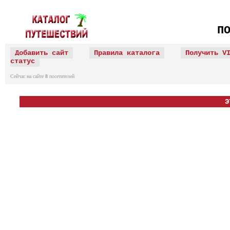
П
Добавить сайт
Правила каталога
Получить V
статус
Сейчас на сайте
8
посетителей
Э