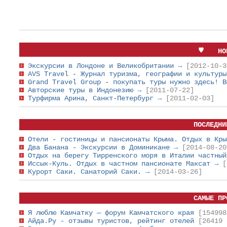
НО
Экскурсии в Лондоне и Великобритании
→
[2012-10-3
AVS Travel - Журнал туризма, географии и культур
Grand Travel Group - покупать туры нужно здесь! 
Авторские туры в Индонезию
→
[2011-07-22]
Турфирма Арина, Санкт-Петербург
→
[2011-02-03]
ПОСЛЕДНИ
Отели - гостиницы и пансионаты Крыма. Отдых в Кр
Два Банана - Экскурсии в Доминикане
→
[2014-08-20
Отдых на берегу Тирренского моря в Италии частны
Иссык-Куль. Отдых в частном пансионате Максат
→
[
Курорт Саки. Санаторий Саки.
→
[2014-03-26]
САМЫЕ ПР
Я люблю Камчатку — форум Камчатского края
[154998
Айда.Ру - отзывы туристов, рейтинг отелей
[26419 