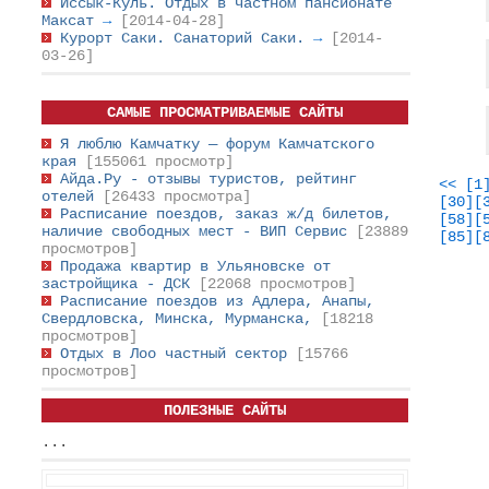
Иссык-Куль. Отдых в частном пансионате
Максат
→
[2014-04-28]
Курорт Саки. Санаторий Саки.
→
[2014-
03-26]
САМЫЕ ПРОСМАТРИВАЕМЫЕ САЙТЫ
Я люблю Камчатку — форум Камчатского
края
[155061 просмотр]
Айда.Ру - отзывы туристов, рейтинг
<<
[1
отелей
[26433 просмотра]
[30]
[
Расписание поездов, заказ ж/д билетов,
[58]
[
наличие свободных мест - ВИП Сервис
[23889
[85]
[
просмотров]
Продажа квартир в Ульяновске от
застройщика - ДСК
[22068 просмотров]
Расписание поездов из Адлера, Анапы,
Свердловска, Минска, Мурманска,
[18218
просмотров]
Отдых в Лоо частный сектор
[15766
просмотров]
ПОЛЕЗНЫЕ САЙТЫ
...