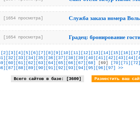
Служба заказа номера Вол
[1654 просмотра]
Градец: бронирование гост
[1654 просмотра]
]
[2]
[3]
[4]
[5]
[6]
[7]
[8]
[9]
[10]
[11]
[12]
[13]
[14]
[15]
[16]
[17
31]
[32]
[33]
[34]
[35]
[36]
[37]
[38]
[39]
[40]
[41]
[42]
[43]
[44]
[
59]
[60]
[61]
[62]
[63]
[64]
[65]
[66]
[67]
[68]
[69]
[70]
[71]
[72
86]
[87]
[88]
[89]
[90]
[91]
[92]
[93]
[94]
[95]
[96]
[97]
>>
Всего сайтов в базе: [3600]
Разместить ваш сай