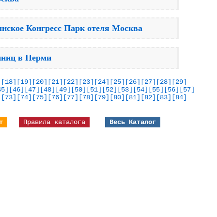
ынское Конгресс Парк отеля Москва
иниц в Перми
]
[18]
[19]
[20]
[21]
[22]
[23]
[24]
[25]
[26]
[27]
[28]
[29]
45]
[46]
[47]
[48]
[49]
[50]
[51]
[52]
[53]
[54]
[55]
[56]
[57]
]
[73]
[74]
[75]
[76]
[77]
[78]
[79]
[80]
[81]
[82]
[83]
[84]
т
Правила каталога
Весь Каталог