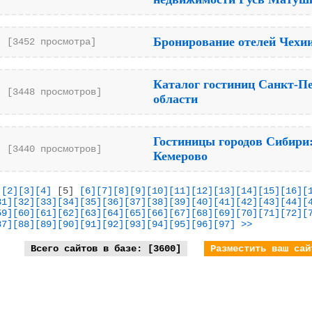
Бронирование отелей Чехии
[3452 просмотра]
Каталог гостиниц Санкт-Пе
[3448 просмотров]
области
Гостиницы городов Сибири:
[3440 просмотров]
Кемерово
]
[2]
[3]
[4]
[5]
[6]
[7]
[8]
[9]
[10]
[11]
[12]
[13]
[14]
[15]
[16]
[
31]
[32]
[33]
[34]
[35]
[36]
[37]
[38]
[39]
[40]
[41]
[42]
[43]
[44]
[
59]
[60]
[61]
[62]
[63]
[64]
[65]
[66]
[67]
[68]
[69]
[70]
[71]
[72]
[
87]
[88]
[89]
[90]
[91]
[92]
[93]
[94]
[95]
[96]
[97]
>>
Всего сайтов в базе: [3600]
Разместить ваш сай