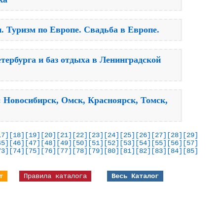
. Туризм по Европе. Свадьба в Европе.
тербурга и баз отдыха в Ленинградской
 Новосибирск, Омск, Красноярск, Томск,
17]
[18]
[19]
[20]
[21]
[22]
[23]
[24]
[25]
[26]
[27]
[28]
[29]
45]
[46]
[47]
[48]
[49]
[50]
[51]
[52]
[53]
[54]
[55]
[56]
[57]
73]
[74]
[75]
[76]
[77]
[78]
[79]
[80]
[81]
[82]
[83]
[84]
[85]
т
Правила каталога
Весь Каталог