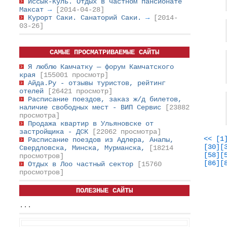
Иссык-Куль. Отдых в частном пансионате
Максат
→
[2014-04-28]
Курорт Саки. Санаторий Саки.
→
[2014-
03-26]
САМЫЕ ПРОСМАТРИВАЕМЫЕ САЙТЫ
Я люблю Камчатку — форум Камчатского
края
[155001 просмотр]
Айда.Ру - отзывы туристов, рейтинг
отелей
[26421 просмотр]
Расписание поездов, заказ ж/д билетов,
наличие свободных мест - ВИП Сервис
[23882
просмотра]
Продажа квартир в Ульяновске от
застройщика - ДСК
[22062 просмотра]
<<
[1
Расписание поездов из Адлера, Анапы,
[30]
[
Свердловска, Минска, Мурманска,
[18214
[58]
[
просмотров]
[86]
[
Отдых в Лоо частный сектор
[15760
просмотров]
ПОЛЕЗНЫЕ САЙТЫ
...