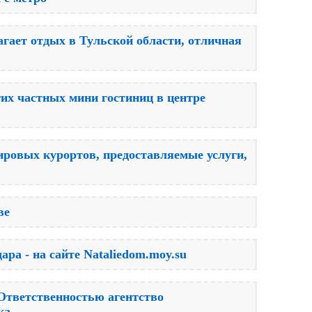
гает отдых в Тульской области, отличная
их частных мини гостиниц в центре
ровых курортов, предоставляемые услуги,
ве
ра - на сайте Nataliedom.moy.su
Ответственностью агентство
ка